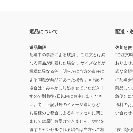
返品について
配送・
返品期限
佐川急便
配送中の事故による破損 、ご注文とは異
*ご注文
なる商品が到着した場合 、サイズなどが
おりませ
極端に異なる等、明らかに当方の責任に
式な金額
よる問題が商品にあった場合 。※上記の
に配送会
場合はすみやかに対処させていただきま
商品につ
すので到着後7日以内にお申し出くださ
急便）に
い。尚、上記以外のイメージ違いなど、
送料のお
お客様のご都合によるキャンセルに関し
い合わせ
ましては原則お受けできません。やむを
得ずキャンセルされる場合は当方へご相
*佐川急