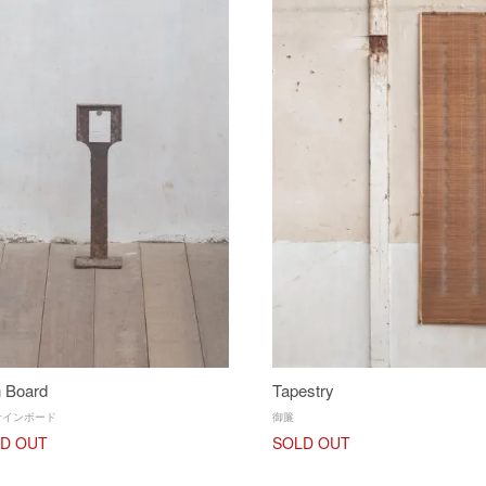
n Board
Tapestry
サインボード
御簾
D OUT
SOLD OUT