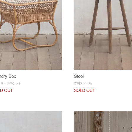
ndry Box
Stool
ドリーバスケット
木製スツール
D OUT
SOLD OUT