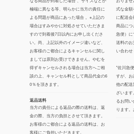
なる商品が到着した場合 、サイズなどが
おりませ
極端に異なる等、明らかに当方の責任に
式な金額
よる問題が商品にあった場合 。※上記の
に配送会
場合はすみやかに対処させていただきま
商品につ
すので到着後7日以内にお申し出くださ
急便）に
い。尚、上記以外のイメージ違いなど、
送料のお
お客様のご都合によるキャンセルに関し
い合わせ
ましては原則お受けできません。やむを
得ずキャンセルされる場合は当方へご相
*佐川急
談の上、キャンセル料として商品代金の6
すが、お
0％を頂きます。
他の配送
ざいます
返品送料
るお問い
当方の責任による返品の際の送料は、返
ります。
金の際、当方の負担とさせて頂きます。
お客様のご都合による返品の送料は、お
客様にご負担いただきます。