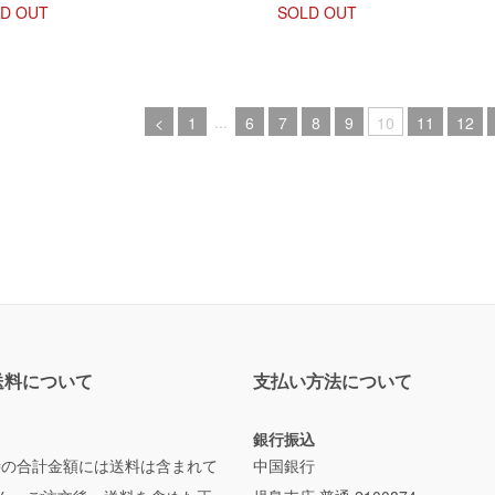
D OUT
SOLD OUT
...
<
1
6
7
8
9
10
11
12
送料について
支払い方法について
銀行振込
時の合計金額には送料は含まれて
中国銀行