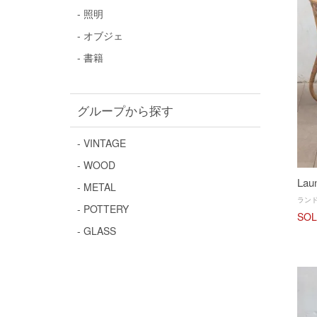
- 照明
- オブジェ
- 書籍
グループから探す
- VINTAGE
- WOOD
Lau
- METAL
ラン
- POTTERY
SOL
- GLASS