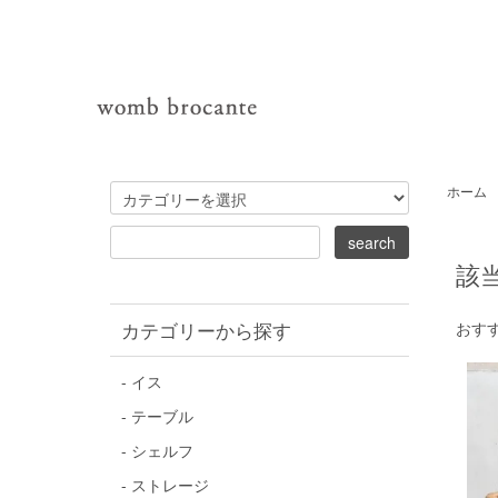
ホーム
該
カテゴリーから探す
おす
- イス
- テーブル
- シェルフ
- ストレージ